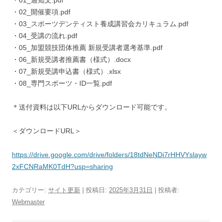
・01_通知文.pdf
・02_開催要項.pdf
・03_スポーツデンティスト養成講習会カリキュラム.pdf
・04_受講の流れ.pdf
・05_加盟競技団体推薦 新規受講者選考基準.pdf
・06_新規受講者推薦書（様式）.docx
・07_新規受講申込書（様式）.xlsx
・08_専門スポーツ・ID一覧.pdf
＊送付資料は以下URLからダウンロード可能です。
＜ダウンロードURL＞
https://drive.google.com/drive/folders/18tdNeNDi7rHHVYslayw
2xFCNRaMK0TdH?usp=sharing
カテゴリー:
サイト更新
| 投稿日:
2025年3月31日
|
投稿者:
Webmaster