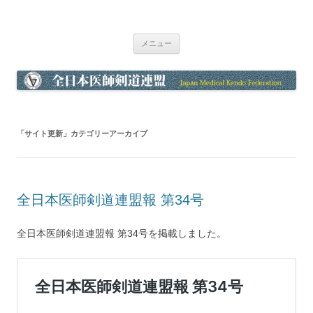
全日本医師剣道連盟
Japan Medical Kendo Federation
コ
メニュー
ン
テ
ン
ツ
へ
ス
キ
ッ
プ
「
サイト更新
」カテゴリーアーカイブ
全日本医師剣道連盟報 第34号
全日本医師剣道連盟報 第34号を掲載しました。